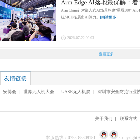
Arm Edge AI落地最优解：看
Arm China针对嵌入式AI场景构建“星辰300”
统MCU拓展出AI算力。
[阅读更多]
2026-07-22 09:03
查看更多
友情链接
安博会
|
世界无人机大会
|
UASE无人机展
|
深圳市安全防范行业
关于我们
|
联系方式
客服热线：0755-88309181
Copyright 