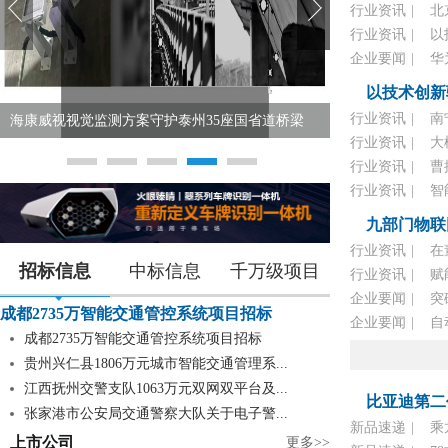
行业资讯
|
北
行业资讯
|
以
企业要闻
|
华
以技术创新
行业资讯
|
南
海康威视视觉监测方案守护泰州35座国省道桥梁
行业资讯
|
大
行业资讯
|
曹
行业资讯
|
智
九部门物联
行业资讯
|
在
招标信息
中标信息
千万级项目
行业资讯
|
赋
企业要闻
|
突
成都2735万智能交通管控系统项目招标
企业要闻
|
自
成都2735万智能交通管控系统项目招标
贵州兴仁县1806万元城市智能交通管理系...
江西抚州交警支队1063万元双网双平台及...
比亚迪第二
张家港市公安局交通警察大队关于电子警...
新品速递
|
乘
上市公司
更多>>