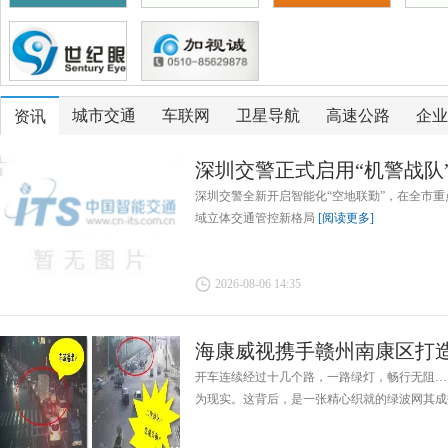
城市交通
车联网
卫星导航
高速公路
企业
资讯
深圳交警正式启用“机警战队
深圳交警全新开启智能化“空地联勤”，在全市重
域立体交通管控新格局
[阅读更多]
2026-08-06 14:35
海康威视携手赣州南康区打造1
开车连续经过十几个路，一路绿灯，畅行无阻…
为现实。这背后，是一张精心织就的绿波网其