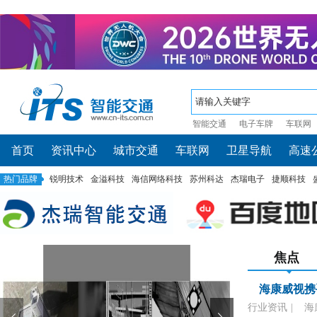
智能交通
电子车牌
车联网
首页
资讯中心
城市交通
车联网
卫星导航
高速
热门品牌
锐明技术
金溢科技
海信网络科技
苏州科达
杰瑞电子
捷顺科技
焦点
海康威视携手
行业资讯
|
海