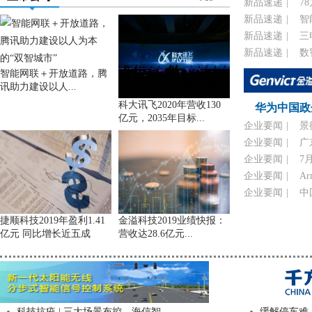
新品速递
|
7
新品速递
|
智
新品速递
|
三
新品速递
|
数
智能网联＋开放道路，腾
讯助力建设以人...
科大讯飞2020年营收130
华为中国政企
亿元，2035年目标...
企业要闻
|
景
企业要闻
|
广
企业要闻
|
7
企业要闻
|
A
企业要闻
|
中
捷顺科技2019年盈利1.41
金溢科技2019业绩快报：
亿元 同比增长近五成
营收达28.6亿元...
科技抗疫 | 三大场景布控，海信智...
缓解停车难，